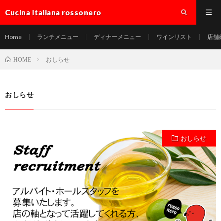
Cucina Italiana rossonero
Home
ランチメニュー
ディナーメニュー
ワインリスト
店舗
おしらせ
HOME
おしらせ
おしらせ